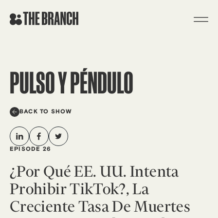
Skip
to
content
PULSO Y PÉNDULO
BACK TO SHOW
EPISODE 26
¿Por Qué EE. UU. Intenta
Prohibir TikTok?, La
Creciente Tasa De Muertes